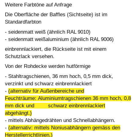
Weitere Farbtöne auf Anfrage
Die Oberfläche der Baffles (Sichtseite) ist im
Standardfarbton
- seidenmatt weiß (ähnlich RAL 9010)
- seidenmatt weißaluminium (ähnlich RAL 9006)
einbrennlackiert, die Rückseite ist mit einem
Schutzlack versehen.
Von der Rohdecke werden hutförmige
- Stahltragschienen, 36 mm hoch, 0,5 mm dick,
verzinkt und schwarz einbrennlackiert
-
(alternativ für Außenbereiche und
Feuchträume: Aluminiumtragschienen 36 mm hoch, 0,8
mm dick und schwarz einbrennlackiert
abgehängt.)
- mittels Abhängedrähten und Schnellabhängern.
-
(alternativ: mittels Noniusabhängern gemäss den
Herstellerrichtlinien.)