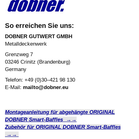
So erreichen Sie uns:
DOBNER GUTWERT GMBH
Metalldeckenwerk
Grenzweg 7
03246 Crinitz (Brandenburg)
Germany
Telefon: +49 (0)30–421 98 130
E-Mail:
mailto@dobner.eu
Montageanleitung für abgehängte ORIGINAL
DOBNER Smart-Baffles →→
Zubehör für ORIGINAL
DOBNER
Smart-Baffles
→→