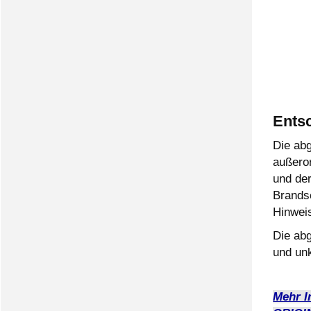
Entsc
Die ab
außeror
und der
Brands
Hinweis
Die ab
und unk
Mehr I