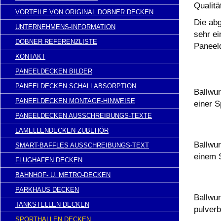
Qualitä
VORTEILE VON ORIGINAL DOBNER DECKEN
Die ab
UNTERNEHMENS-INFORMATION
sehr e
DOBNER REFERENZLISTE
Paneel
KONTAKT
PANEELDECKEN BILDER
PANEELDECKEN SCHALLABSORPTION
Ballwu
PANEELDECKEN MONTAGE-HINWEISE
einer S
PANEELDECKEN AUSSCHREIBUNGS-TEXTE
LAMELLENDECKEN ZUBEHÖR
Ballwu
SMART-BAFFLES AUSSCHREIBUNGS-TEXT
einem
FLUGHAFEN DECKEN
BAHNHOF- U. METRO-DECKEN
PARKHAUS DECKEN
Ballwu
TANKSTELLEN DECKEN
pulver
SPORTHALLEN DECKEN