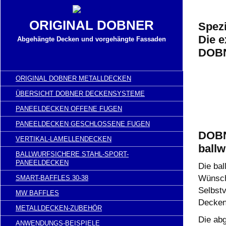
ORIGINAL DOBNER
Spezi
Die e
Abgehängte Decken und vorgehängte Fassaden
DOBN
ORIGINAL DOBNER METALLDECKEN
ÜBERSICHT DOBNER DECKENSYSTEME
PANEELDECKEN OFFENE FUGEN
PANEELDECKEN GESCHLOSSENE FUGEN
DOBN
VERTIKAL-LAMELLENDECKEN
ballw
BALLWURFSICHERE STAHL-SPORT-
PANEELDECKEN
Die ba
Wünsch
SMART-BAFFLES 30-38
Selbst
MW BAFFLES
Decken
METALLDECKEN-ZUBEHÖR
Die ab
ANWENDUNGS-BEISPIELE