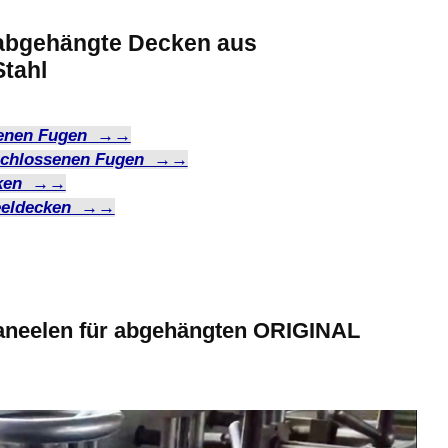
abgehängte Decken aus
Stahl
ffenen Fugen →→
eschlossenen Fugen →→
ecken →→
neeldecken →→
Paneelen für abgehängten ORIGINAL