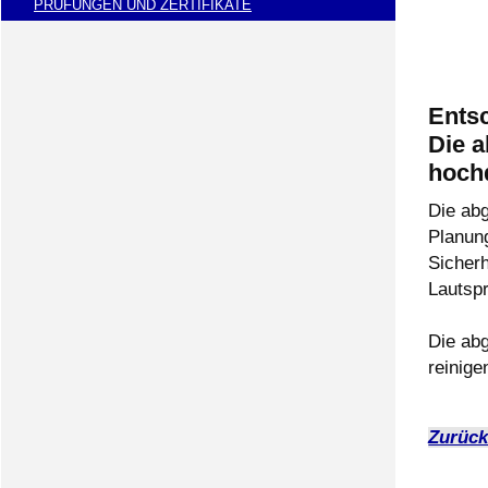
PRÜFUNGEN UND ZERTIFIKATE
Entsc
Die 
hochq
Die ab
Planun
Sicher
Lautspr
Die ab
reinige
Zurüc